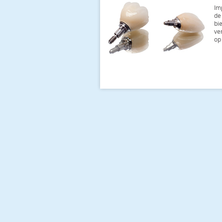
Im
de 
bie
ver
op 