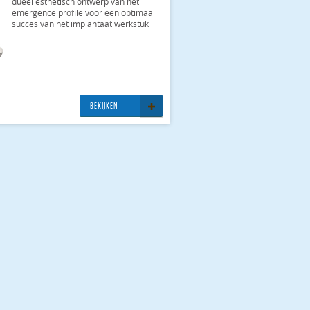
du­eel es­the­tisch ont­werp van het
emer­gen­ce pro­fi­le voor een op­ti­maal
suc­ces van het im­plan­taat werk­stuk
BE­KIJ­KEN