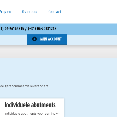
Prijzen
Over ons
Contact
 (+31) 06-26164815 / (+31) 06-20381268
MIJN ACCOUNT
de ge­re­nom­me­er­de le­ver­an­ciers.
Individuele abutments
In­di­vi­du­e­le abut­ments voor een in­di­vi­