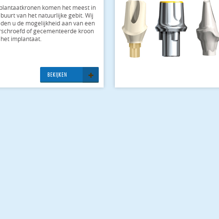
­plan­taat­kro­nen komen het meest in
buurt van het na­tu­ur­li­jke gebit. Wij
­den u de mo­ge­li­jk­heid aan van een
­schro­efd of ge­ce­men­te­er­de kroon
het im­plan­taat.
BE­KI­JKEN