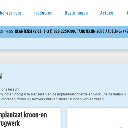
boratorium
Producten
Bestellingen
Actueel
KLAN­TEN­SER­VI­CE: (+31) 020-2259300, TAND­TECH­NI­SCHE AF­DE­LING:
:30-14:00.
N
 ons te­recht.
­di­en nodig u te ad­vi­se­ren en de im­plan­taa­ton­der­de­len voor u te be­stel­len bij 
p voor­raad, zodat wij uw werkstuk­ken snel­ler kun­nen ver­vaar­di­gen.
mplantaat kroon-en
rugwerk