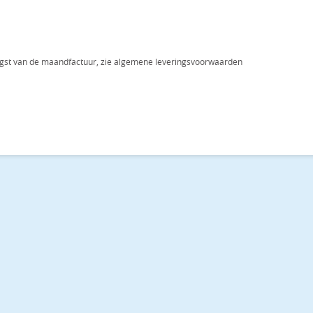
gst van de maand­fac­tuur, zie al­ge­me­ne le­ve­rings­voor­waar­den