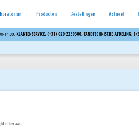
boratorium
Producten
Bestellingen
Actueel
KLAN­TEN­SER­VI­CE: (+31) 020-2259300, TAND­TECH­NI­SCHE AF­DE­LING:
:30-14:00.
lijk­he­den aan: