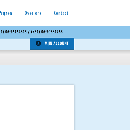
Prijzen
Over ons
Contact
 (+31) 06-26164815 / (+31) 06-20381268
MIJN ACCOUNT