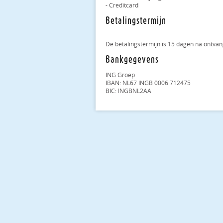
- Cre­dit­card
Betalingstermijn
De be­ta­lings­ter­mijn is 15 dagen na ont­van
Bankgegevens
ING Groep
IBAN: NL67 INGB 0006 712475
BIC: IN­G­BN­L2AA